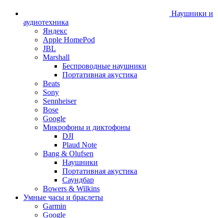
Наушники и
аудиотехника
Яндекс
Apple HomePod
JBL
Marshall
Беспроводные наушники
Портативная акустика
Beats
Sony
Sennheiser
Bose
Google
Микрофоны и диктофоны
DJI
Plaud Note
Bang & Olufsen
Наушники
Портативная акустика
Саундбар
Bowers & Wilkins
Умные часы и браслеты
Garmin
Google