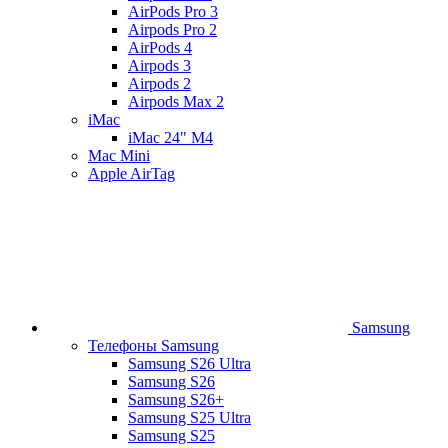
AirPods Pro 3
Airpods Pro 2
AirPods 4
Airpods 3
Airpods 2
Airpods Max 2
iMac
iMac 24" M4
Mac Mini
Apple AirTag
Samsung
Телефоны Samsung
Samsung S26 Ultra
Samsung S26
Samsung S26+
Samsung S25 Ultra
Samsung S25